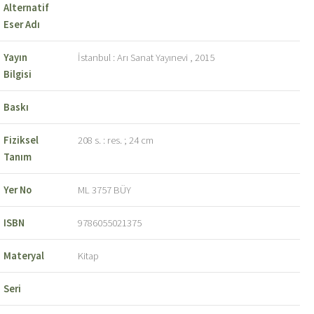
Alternatif
Eser Adı
Yayın
İstanbul : Arı Sanat Yayınevi , 2015
Bilgisi
Baskı
Fiziksel
208 s. : res. ; 24 cm
Tanım
Yer No
ML 3757 BÜY
ISBN
9786055021375
Materyal
Kitap
Seri