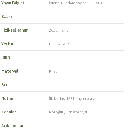
Yayın Bilgisi
İstanbul : Adam Yayıncılık , 1984
Baskı
Fiziksel Tanım
261 s. ; 24 cm
Yer No
PL 234 BOR
ISBN
Materyal
Kitap
Seri
Notlar
İlk baskısı 1931 Kaynakça var
Konular
Köroğlu ,Türk edebiyatı
Açıklamalar