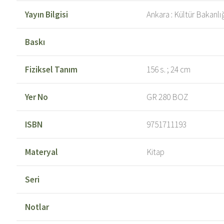
Yayın Bilgisi
Ankara : Kültür Bakanlı
Baskı
Fiziksel Tanım
156 s. ; 24 cm
Yer No
GR 280 BOZ
ISBN
9751711193
Materyal
Kitap
Seri
Notlar