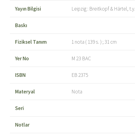
Yayın Bilgisi
Leipzig : Breitkopf & Härtel, t.y
Baskı
Fiziksel Tanım
1 nota ( 139 s. ) ; 31 cm
Yer No
M 23 BAC
ISBN
EB 2375
Materyal
Nota
Seri
Notlar