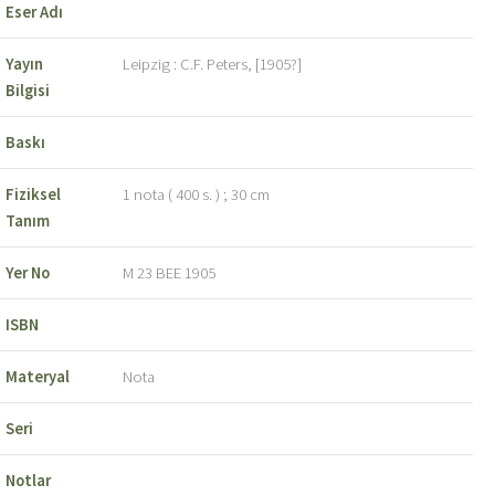
Eser Adı
Yayın
Leipzig : C.F. Peters, [1905?]
Bilgisi
Baskı
Fiziksel
1 nota ( 400 s. ) ; 30 cm
Tanım
Yer No
M 23 BEE 1905
ISBN
Materyal
Nota
Seri
Notlar