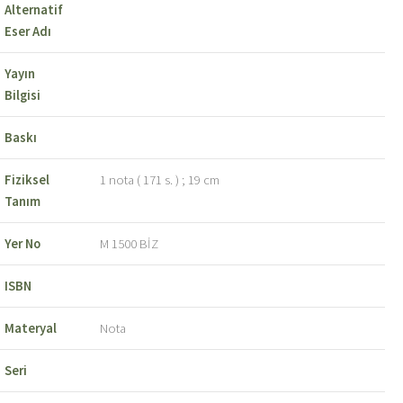
Alternatif
Eser Adı
Yayın
Bilgisi
Baskı
Fiziksel
1 nota ( 171 s. ) ; 19 cm
Tanım
Yer No
M 1500 BİZ
ISBN
Materyal
Nota
Seri