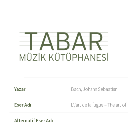
Yazar
Bach, Johann Sebastian
Eser Adı
L\'art de la fugue = The art o
Alternatif Eser Adı