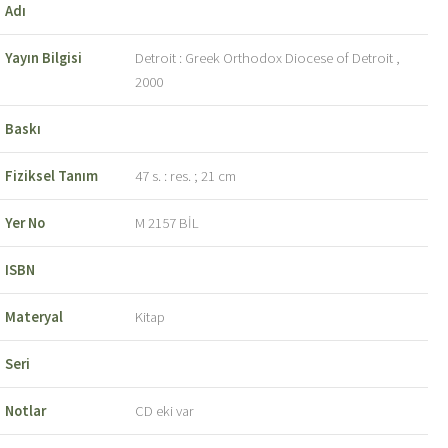
Adı
Yayın Bilgisi
Detroit : Greek Orthodox Diocese of Detroit ,
2000
Baskı
Fiziksel Tanım
47 s. : res. ; 21 cm
Yer No
M 2157 BİL
ISBN
Materyal
Kitap
Seri
Notlar
CD eki var