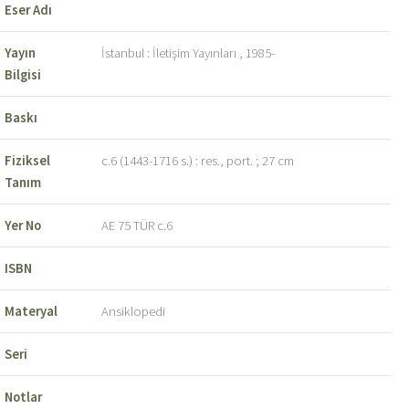
Eser Adı
Yayın
İstanbul : İletişim Yayınları , 1985-
Bilgisi
Baskı
Fiziksel
c.6 (1443-1716 s.) : res., port. ; 27 cm
Tanım
Yer No
AE 75 TÜR c.6
ISBN
Materyal
Ansiklopedi
Seri
Notlar