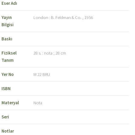
Eser Adı
Yayın
London : B. Feldman & Co. , 1956
Bilgisi
Baskı
Fiziksel
28 s. : nota ; 28 cm
Tanım
Yer No
M 22 BRU
ISBN
Materyal
Nota
Seri
Notlar