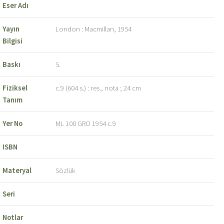
Eser Adı
Yayın
London : Macmillan, 1954
Bilgisi
Baskı
5.
Fiziksel
c.9 (604 s.) : res., nota ; 24 cm
Tanım
Yer No
ML 100 GRO 1954 c.9
ISBN
Materyal
Sözlük
Seri
Notlar