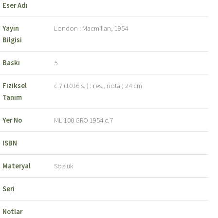
Eser Adı
Yayın
London : Macmillan, 1954
Bilgisi
Baskı
5.
Fiziksel
c.7 (1016 s. ) : res., nota ; 24 cm
Tanım
Yer No
ML 100 GRO 1954 c.7
ISBN
Materyal
Sözlük
Seri
Notlar