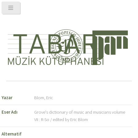
Yazar
Blom, Eric
Eser Adı
Grove's dictionary of music and musicians volume
VII : R-So / edited by Eric Blom
Alternatif