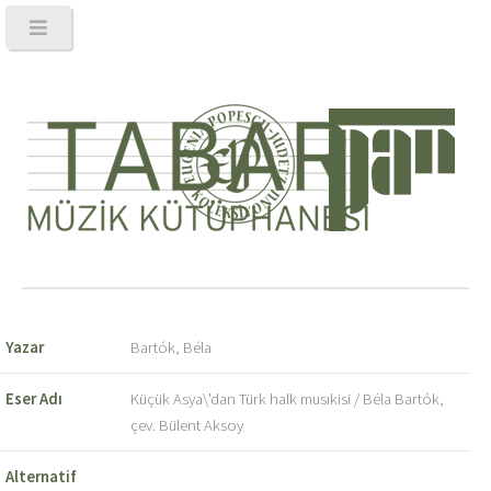
Yazar
Bartók, Béla
Eser Adı
Küçük Asya\'dan Türk halk musıkisi / Béla Bartók,
çev. Bülent Aksoy
Alternatif