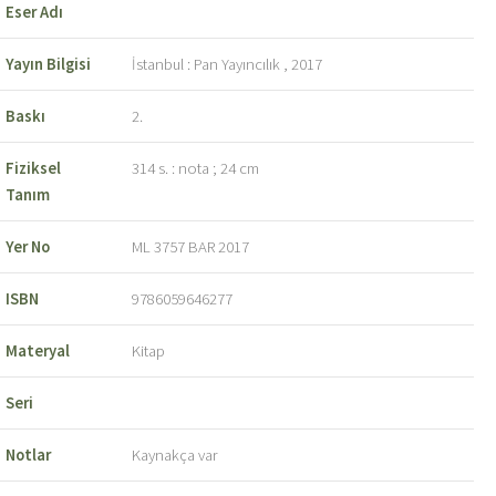
Eser Adı
Yayın Bilgisi
İstanbul : Pan Yayıncılık , 2017
Baskı
2.
Fiziksel
314 s. : nota ; 24 cm
Tanım
Yer No
ML 3757 BAR 2017
ISBN
9786059646277
Materyal
Kitap
Seri
Notlar
Kaynakça var