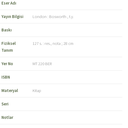
Eser Adı
Yayın Bilgisi
London : Bosworth , t.y.
Baskı
Fiziksel
127 s. : res., nota ; 28 cm
Tanım
Yer No
MT 220 BER
ISBN
Materyal
Kitap
Seri
Notlar