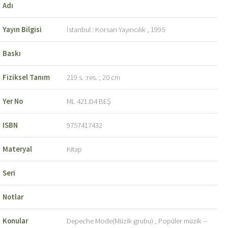
Adı
Yayın Bilgisi
İstanbul : Korsan Yayıncılık , 1995
Baskı
Fiziksel Tanım
219 s. :res. ; 20 cm
Yer No
ML 421.D4 BEŞ
ISBN
9757417432
Materyal
Kitap
Seri
Notlar
Konular
Depeche Mode(Müzik grubu) , Popüler müzik --