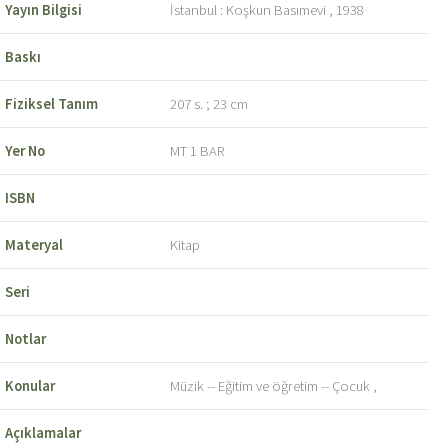
Yayın Bilgisi
İstanbul : Koşkun Basımevi , 1938
Baskı
Fiziksel Tanım
207 s. ; 23 cm
Yer No
MT 1 BAR
ISBN
Materyal
Kitap
Seri
Notlar
Konular
Müzik -- Eğitim ve öğretim -- Çocuk ,
Açıklamalar