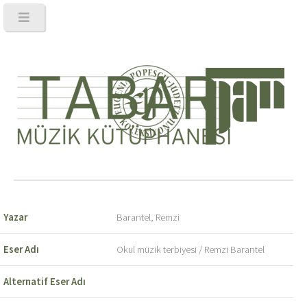
Yazar
Barantel, Remzi
Eser Adı
Okul müzik terbiyesi / Remzi Barantel
Alternatif Eser Adı