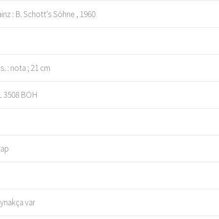
inz : B. Schott's Söhne , 1960
 s. : nota ; 21 cm
 3508 BOH
tap
ynakça var