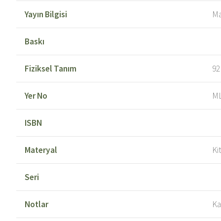
Yayın Bilgisi
Ma
Baskı
Fiziksel Tanım
92
Yer No
ML
ISBN
Materyal
Ki
Seri
Notlar
Ka