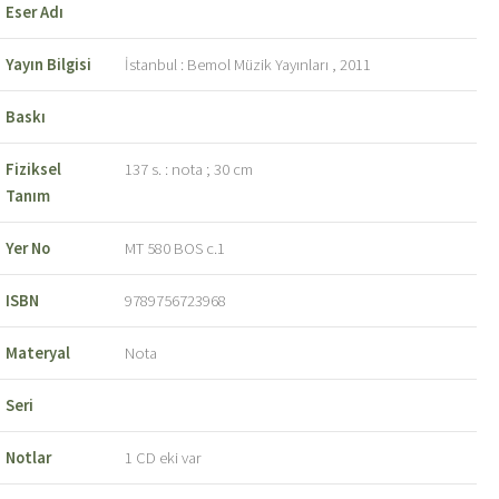
Eser Adı
Yayın Bilgisi
İstanbul : Bemol Müzik Yayınları , 2011
Baskı
Fiziksel
137 s. : nota ; 30 cm
Tanım
Yer No
MT 580 BOS c.1
ISBN
9789756723968
Materyal
Nota
Seri
Notlar
1 CD eki var