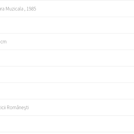
ura Muzicala , 1985
1 cm
icii Româneşti