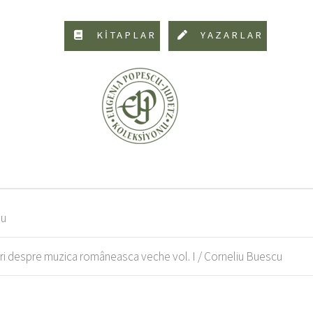
KİTAPLAR
YAZARLAR
iu
tari despre muzica româneasca veche vol. I / Corneliu Buescu