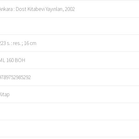
Ankara : Dost Kitabevi Yayınları, 2002
223 s. : res. ; 16 cm
ML 160 BOH
9789752985292
Kitap