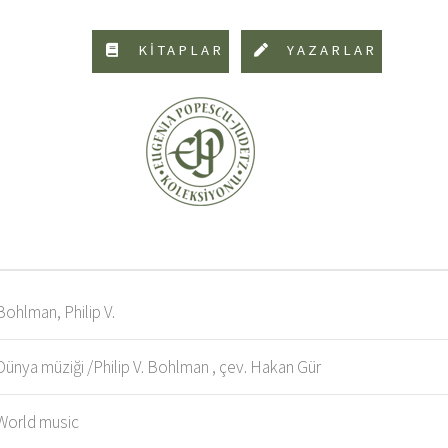
KİTAPLAR
YAZARLAR
Bohlman, Philip V.
Dünya müziği /Philip V. Bohlman , çev. Hakan Gür
World music