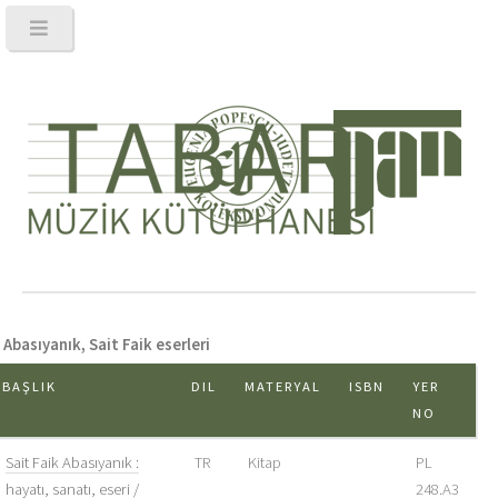
Abasıyanık, Sait Faik eserleri
BAŞLIK
DIL
MATERYAL
ISBN
YER
NO
Sait Faik Abasıyanık :
TR
Kitap
PL
hayatı, sanatı, eseri /
248.A3