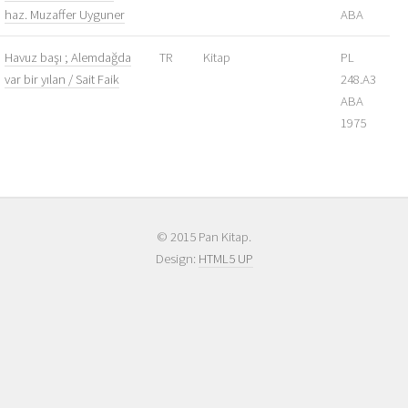
haz. Muzaffer Uyguner
ABA
Havuz başı ; Alemdağda
TR
Kitap
PL
var bir yılan / Sait Faik
248.A3
ABA
1975
© 2015 Pan Kitap.
Design:
HTML5 UP