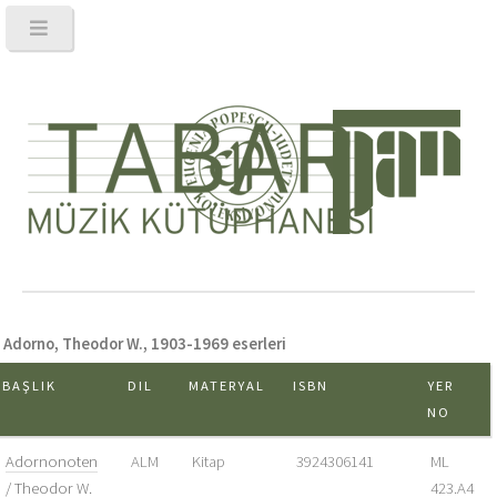
Adorno, Theodor W., 1903-1969 eserleri
BAŞLIK
DIL
MATERYAL
ISBN
YER
NO
Adornonoten
ALM
Kitap
3924306141
ML
/ Theodor W.
423.A4