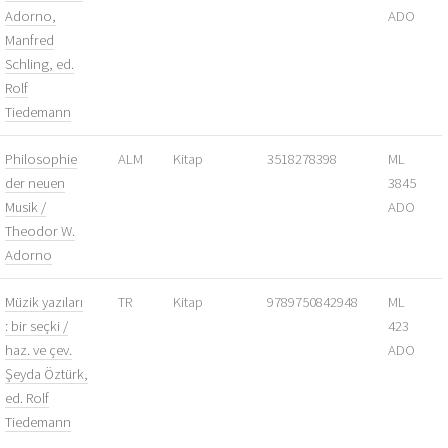
Adorno,
ADO
Manfred
Schling, ed.
Rolf
Tiedemann
Philosophie
ALM
Kitap
3518278398
ML
der neuen
3845
Musik /
ADO
Theodor W.
Adorno
Müzik yazıları
TR
Kitap
9789750842948
ML
: bir seçki /
423
haz. ve çev.
ADO
Şeyda Öztürk,
ed. Rolf
Tiedemann