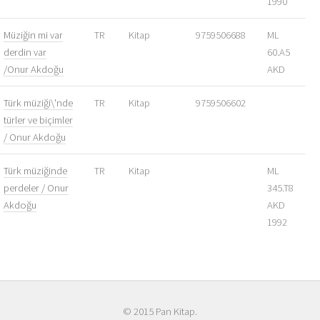
1990
Müziğin mi var
TR
Kitap
9759506688
ML
derdin var
60.A5
/Onur Akdoğu
AKD
Türk müziği\'nde
TR
Kitap
9759506602
türler ve biçimler
/ Onur Akdoğu
Türk müziğinde
TR
Kitap
ML
perdeler / Onur
345.T8
Akdoğu
AKD
1992
© 2015 Pan Kitap.