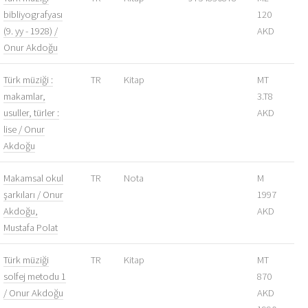
bibliyografyası
120
(9. yy - 1928) /
AKD
Onur Akdoğu
Türk müziği :
TR
Kitap
MT
makamlar,
3.T8
usuller, türler :
AKD
lise / Onur
Akdoğu
Makamsal okul
TR
Nota
M
şarkıları / Onur
1997
Akdoğu,
AKD
Mustafa Polat
Türk müziği
TR
Kitap
MT
solfej metodu 1
870
/ Onur Akdoğu
AKD