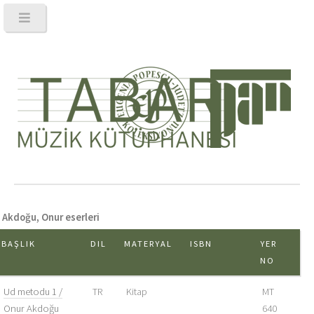
Akdoğu, Onur eserleri
BAŞLIK
DIL
MATERYAL
ISBN
YER
NO
Ud metodu 1 /
TR
Kitap
MT
Onur Akdoğu
640