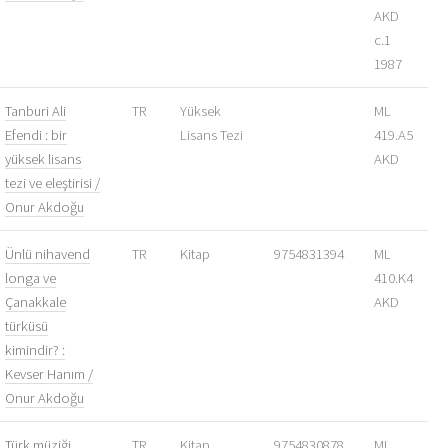
AKD
c.1
1987
Tanburi Ali
TR
Yüksek
ML
Efendi : bir
Lisans Tezi
419.A5
yüksek lisans
AKD
tezi ve eleştirisi /
Onur Akdoğu
Ünlü nihavend
TR
Kitap
9754831394
ML
longa ve
410.K4
Çanakkale
AKD
türküsü
kimindir? :
Kevser Hanım /
Onur Akdoğu
Türk müziği
TR
Kitap
9754830878
ML