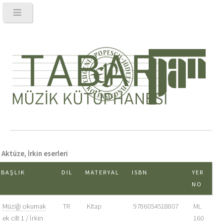
Aktüze, İrkin eserleri
BAŞLIK
DIL
MATERYAL
ISBN
YER
NO
Müziği okumak
TR
Kitap
9786054518807
ML
ek cilt 1 / İrkin
160