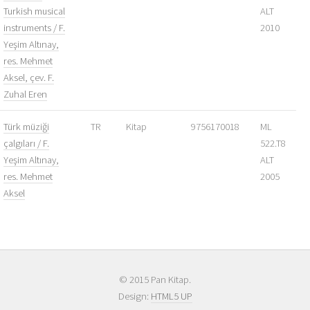
Turkish musical
ALT
instruments / F.
2010
Yeşim Altınay,
res. Mehmet
Aksel, çev. F.
Zuhal Eren
Türk müziği
TR
Kitap
9756170018
ML
çalgıları / F.
522.T8
Yeşim Altınay,
ALT
res. Mehmet
2005
Aksel
© 2015 Pan Kitap.
Design:
HTML5 UP