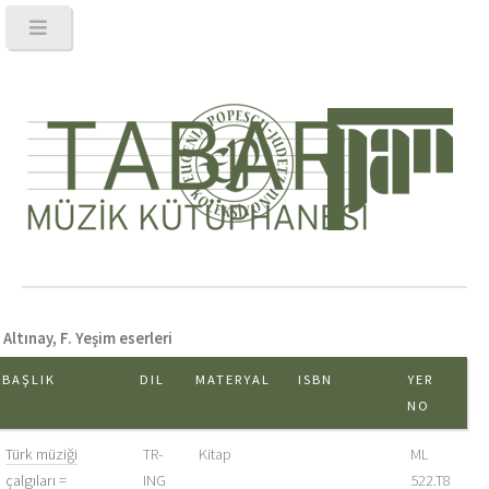
Altınay, F. Yeşim eserleri
BAŞLIK
DIL
MATERYAL
ISBN
YER
NO
Türk müziği
TR-
Kitap
ML
çalgıları =
ING
522.T8