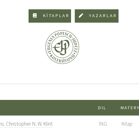
KİTAPLAR
YAZARLAR
DIL
MATER
s. Christopher N. W. Klint
İNG
Kitap