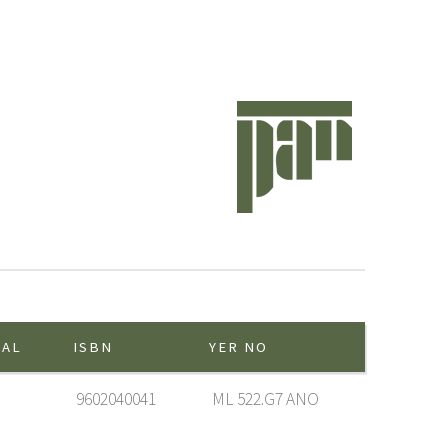
YAL
ISBN
YER NO
9602040041
ML 522.G7 ANO