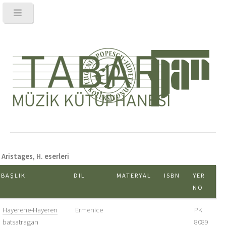
Aristages, H. eserleri
BAŞLIK
DIL
MATERYAL
ISBN
YER
NO
Hayerene-Hayeren
Ermenice
PK
batsatragan
8089