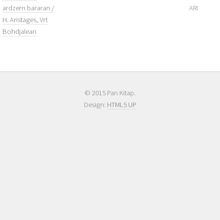
ardzern bararan /
ARI
H. Aristages, Vrt
Bohdjalean
© 2015 Pan Kitap.
Design:
HTML5 UP