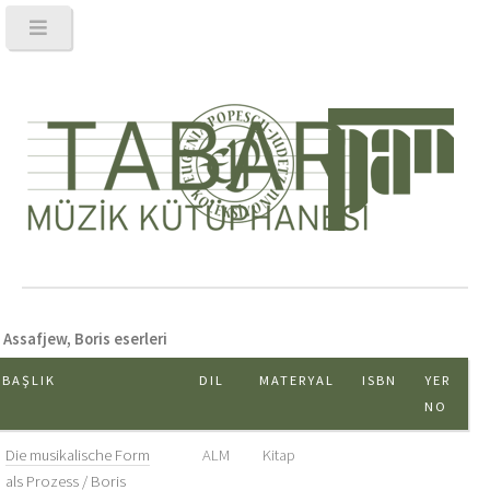
Assafjew, Boris eserleri
BAŞLIK
DIL
MATERYAL
ISBN
YER
NO
Die musikalische Form
ALM
Kitap
als Prozess / Boris