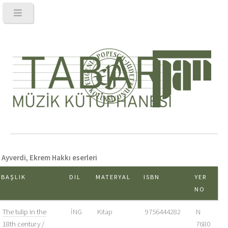
Ayverdi, Ekrem Hakkı eserleri
BAŞLIK
DIL
MATERYAL
ISBN
YER
NO
The tulip in the
İNG
Kitap
9756444282
N
18th century /
7680