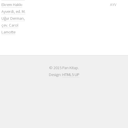
Ekrem Hakkı
AYV
Ayverdi, ed. M.
Uğur Derman,
çev. Carol
Lamotte
© 2015 Pan Kitap.
Design:
HTML5 UP