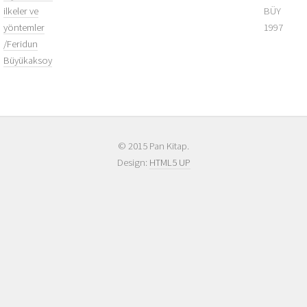
ilkeler ve
BÜY
yöntemler
1997
/Feridun
Büyükaksoy
© 2015 Pan Kitap.
Design:
HTML5 UP