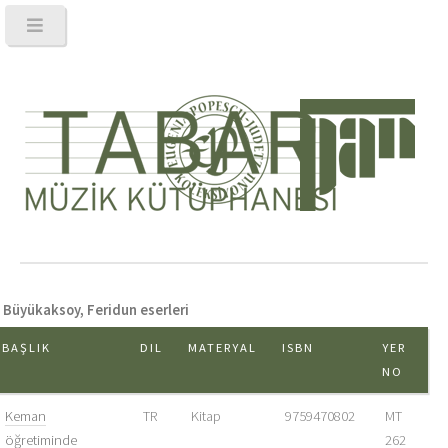
Büyükaksoy, Feridun eserleri
BAŞLIK
DIL
MATERYAL
ISBN
YER
NO
Keman
TR
Kitap
9759470802
MT
öğretiminde
262