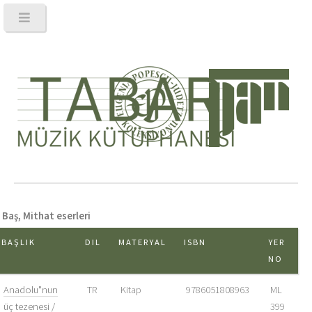
Baş, Mithat eserleri
BAŞLIK
DIL
MATERYAL
ISBN
YER
NO
Anadolu"nun
TR
Kitap
9786051808963
ML
üç tezenesi /
399