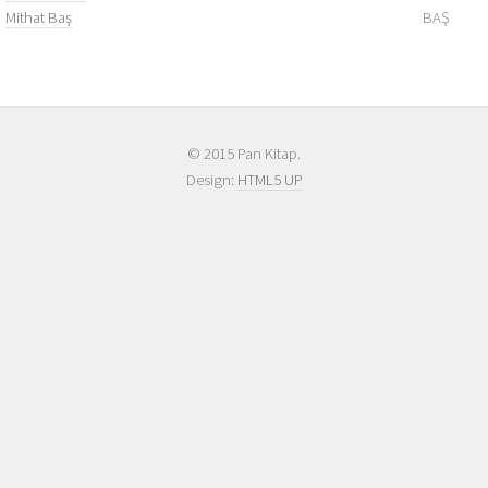
Mithat Baş
BAŞ
© 2015 Pan Kitap.
Design:
HTML5 UP