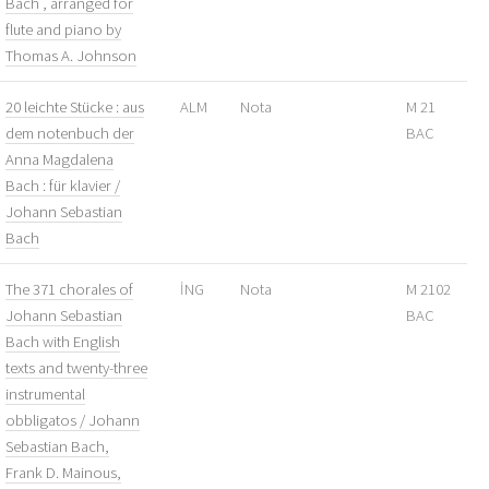
Bach , arranged for
flute and piano by
Thomas A. Johnson
20 leichte Stücke : aus
ALM
Nota
M 21
dem notenbuch der
BAC
Anna Magdalena
Bach : für klavier /
Johann Sebastian
Bach
The 371 chorales of
İNG
Nota
M 2102
Johann Sebastian
BAC
Bach with English
texts and twenty-three
instrumental
obbligatos / Johann
Sebastian Bach,
Frank D. Mainous,