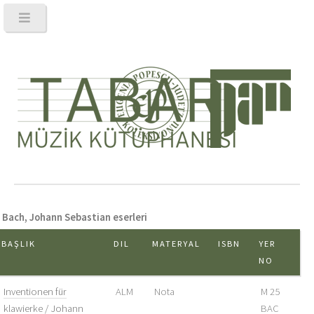
Bach, Johann Sebastian eserleri
BAŞLIK
DIL
MATERYAL
ISBN
YER
NO
Inventionen für
ALM
Nota
M 25
klawierke / Johann
BAC