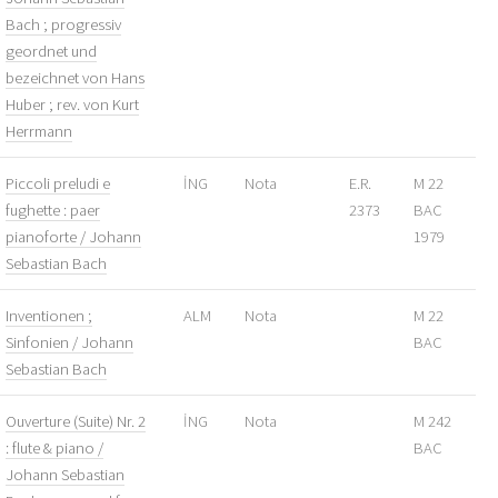
Bach ; progressiv
geordnet und
bezeichnet von Hans
Huber ; rev. von Kurt
Herrmann
Piccoli preludi e
İNG
Nota
E.R.
M 22
fughette : paer
2373
BAC
pianoforte / Johann
1979
Sebastian Bach
Inventionen ;
ALM
Nota
M 22
Sinfonien / Johann
BAC
Sebastian Bach
Ouverture (Suite) Nr. 2
İNG
Nota
M 242
: flute & piano /
BAC
Johann Sebastian