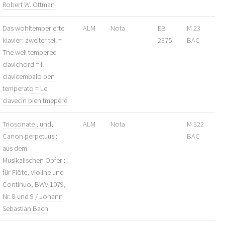
Robert W. Ottman
Das wohltemperierte
ALM
Nota
EB
M 23
klavier: zweiter teil =
2375
BAC
The well tempered
clavichord = Il
clavicembalo ben
temperato = Le
clavecín bien tmepéré
Triosonate ; und,
ALM
Nota
M 322
Canon perpetuus :
BAC
aus dem
Musikalischen Opfer :
für Flöte, Violine und
Continuo, BWV 1079,
Nr. 8 und 9 / Johann
Sebastian Bach