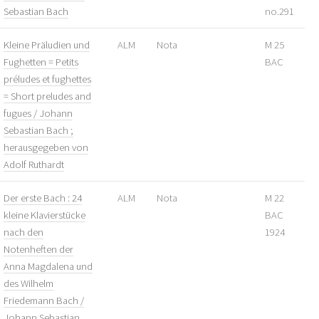
Sebastian Bach
no.291
Kleine Präludien und
ALM
Nota
M 25
Fughetten = Petits
BAC
préludes et fughettes
= Short preludes and
fugues / Johann
Sebastian Bach ;
herausgegeben von
Adolf Ruthardt
Der erste Bach : 24
ALM
Nota
M 22
kleine Klavierstücke
BAC
nach den
1924
Notenheften der
Anna Magdalena und
des Wilhelm
Friedemann Bach /
Johann Sebastian