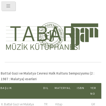
Battal Gazi ve Malatya Cevresi Halk Kulturu Sempozyumu (2 :
1987 : Malatya) eserleri
BAŞLIK
DIL
MATERYAL
ISBN
YER
NO
II. Battal Gazi ve Malatya
TR
Kitap
GR