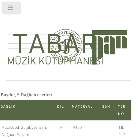
Baydur, Y. Dağhan eserleri
BAŞLIK
DIL
MATERYAL
ISBN
YER
NO
Muzikotek 25 yıl/years / Y.
TR
Kitap
ML
Dağhan Baydur
112