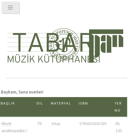
Baykam, Suna eserleri
BAŞLIK
DIL
MATERYAL
ISBN
YER
NO
Müzik
TR
Kitap
9786051801599
ML
ansiklopedisi /
100