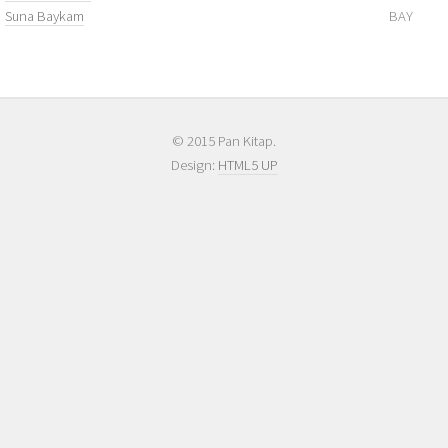
Suna Baykam
BAY
© 2015 Pan Kitap.
Design:
HTML5 UP