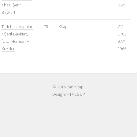
/ haz. Şerif
BAY
Baykurt
Türk halk oyunları
TR
Kitap
GV
/ Şerif Baykurt,
1701
foto. Herman H.
BAY
Kreider
1965
© 2015 Pan Kitap.
Design:
HTML5 UP