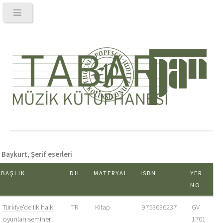
Baykurt, Şerif eserleri
BAŞLIK
DIL
MATERYAL
ISBN
YER
NO
Türkiye'de ilk halk
TR
Kitap
9753636237
GV
oyunları semineri
1701