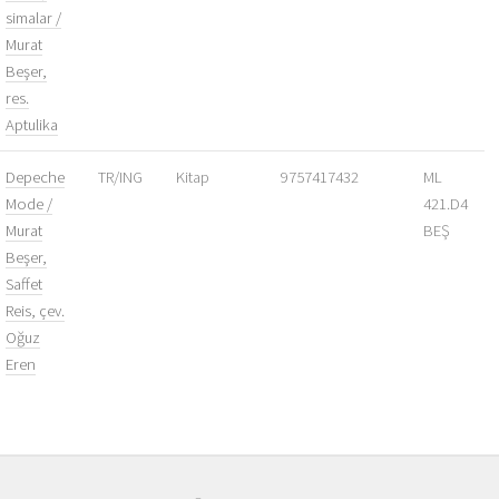
simalar /
Murat
Beşer,
res.
Aptulika
Depeche
TR/ING
Kitap
9757417432
ML
Mode /
421.D4
Murat
BEŞ
Beşer,
Saffet
Reis, çev.
Oğuz
Eren