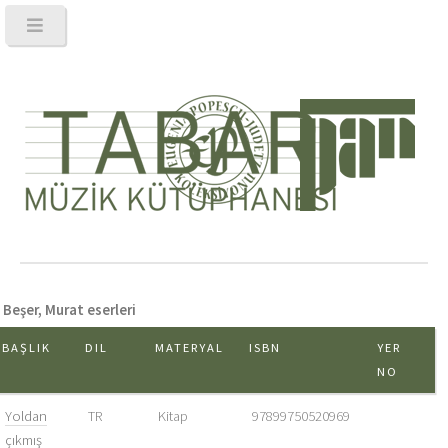
Beşer, Murat eserleri
BAŞLIK
DIL
MATERYAL
ISBN
YER
NO
Yoldan
TR
Kitap
97899750520969
çıkmış