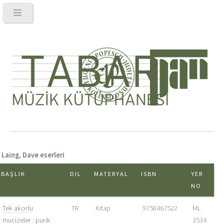
Laing, Dave eserleri
BAŞLIK
DIL
MATERYAL
ISBN
YER
NO
Tek akorlu
TR
Kitap
9758467522
ML
mucizeler : punk
3534