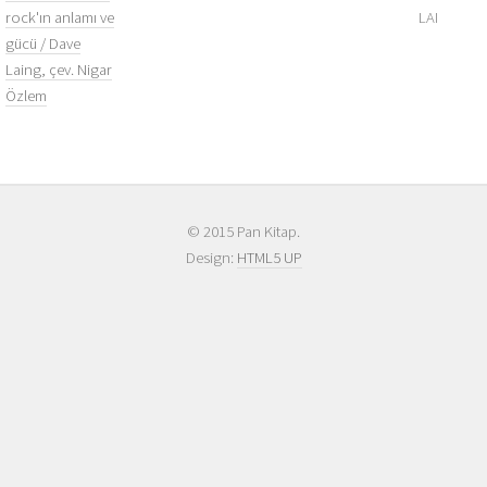
rock'ın anlamı ve
LAI
gücü / Dave
Laing, çev. Nigar
Özlem
© 2015 Pan Kitap.
Design:
HTML5 UP