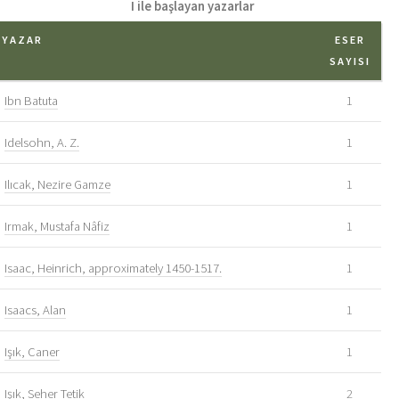
I ile başlayan yazarlar
YAZAR
ESER
SAYISI
Ibn Batuta
1
Idelsohn, A. Z.
1
Ilıcak, Nezire Gamze
1
Irmak, Mustafa Nâfiz
1
Isaac, Heinrich, approximately 1450-1517.
1
Isaacs, Alan
1
Işık, Caner
1
Işık, Seher Tetik
2