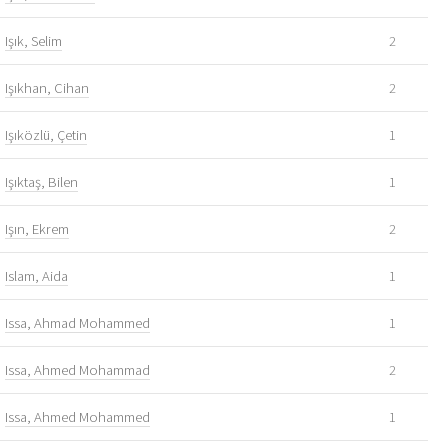
Işık, Selim
2
Işıkhan, Cihan
2
Işıközlü, Çetin
1
Işıktaş, Bilen
1
Işın, Ekrem
2
Islam, Aida
1
Issa, Ahmad Mohammed
1
Issa, Ahmed Mohammad
2
Issa, Ahmed Mohammed
1